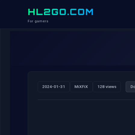
HL2GO.COM
For gamers
2024-01-31
MiXFiX
128 views
D