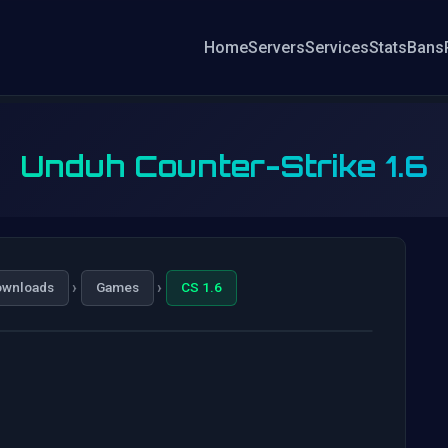
Home
Servers
Services
Stats
Bans
Unduh Counter-Strike 1.6
›
›
ownloads
Games
CS 1.6