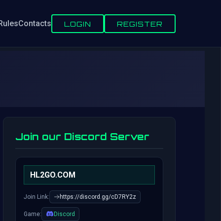
Rules
Contacts
LOGIN
REGISTER
Join our Discord Server
HL2GO.COM
Join Link:
https://discord.gg/cD7RY2z
Game:
Discord